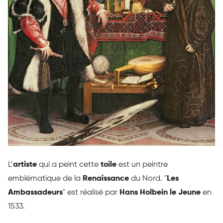
L’
artiste
qui a peint cette
toile
est un peintre
emblématique de la
Renaissance
du Nord. "
Les
Ambassadeurs
" est réalisé par
Hans Holbein le Jeune
en
1533.