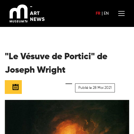
Aller
au
FR
|
EN
contenu
"Le Vésuve de Portici" de
Joseph Wright
Publié le 28 Mai 2021