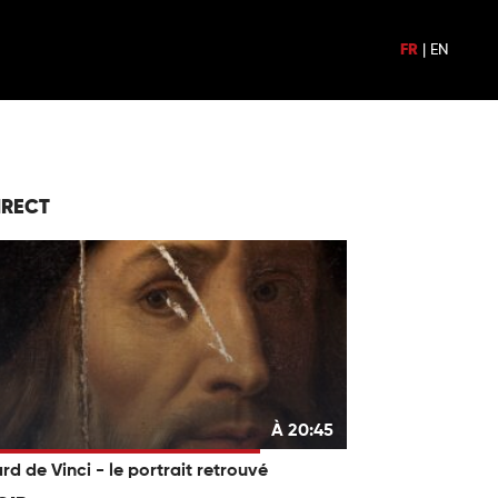
FR
|
EN
IRECT
À 20:45
rd de Vinci - le portrait retrouvé