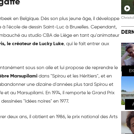
gaffe
Christc
terbeek en Belgique. Dès son plus jeune âge, il développe
tre à l'école de dessin Saint-Luc à Bruxelles. Cependant,
DERN
t embauché au studio CBA de Liège en tant qu'animateur
is, le créateur de Lucky Luke
, qui le fait entrer aux
antanément sous son aile et lui propose de reprendre le
EX
lèbre Marsupilami
dans "Spirou et les Héritiers", et en
 d'abandonner une dizaine d'années plus tard Spirou et
et au Marsupilami. En 1974, il remporte le Grand Prix
dessinées "Idées noires" en 1977.
 deux ans, il obtient en 1986, le prix national des Arts