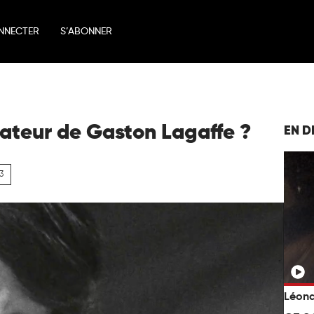
NNECTER
S’ABONNER
ateur de Gaston Lagaffe ?
EN D
23
Léona