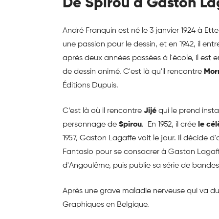
De Spirou à Gaston La
André Franquin est né le 3 janvier 1924 à Et
une passion pour le dessin, et en 1942, il en
après deux années passées à l'école, il es
de dessin animé. C'est là qu'il rencontre
Morr
Éditions Dupuis.
C’est là où il rencontre
Jijé
qui le prend inst
personnage de
Spirou
. En 1952, il crée
le cé
1957, Gaston Lagaffe voit le jour. Il décide
Fantasio pour se consacrer à Gaston Lagaffe 
d'Angoulême, puis publie sa série de bandes 
Après une grave maladie nerveuse qui va durer
Graphiques en Belgique.