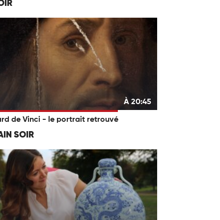
OIR
À 20:45
rd de Vinci - le portrait retrouvé
IN SOIR