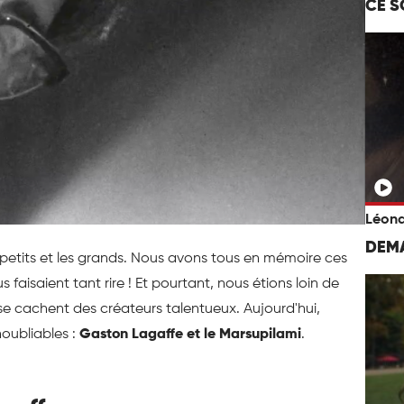
CE S
Léona
DEMA
 petits et les grands. Nous avons tous en mémoire ces
s faisaient tant rire ! Et pourtant, nous étions loin de
e cachent des créateurs talentueux. Aujourd'hui,
oubliables :
Gaston Lagaffe et le Marsupilami
.