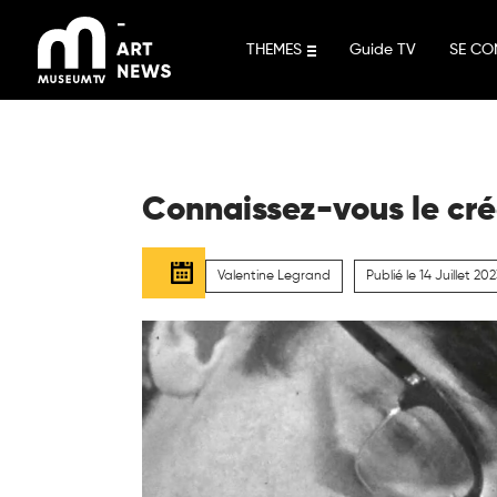
Aller
au
THEMES
Guide TV
SE CO
contenu
Connaissez-vous le cré
Valentine Legrand
Publié le 14 Juillet 20