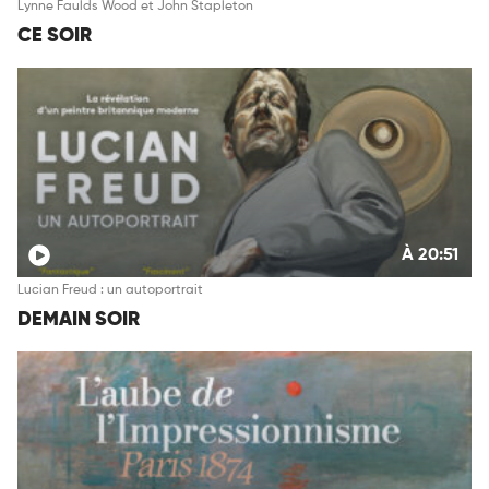
Lynne Faulds Wood et John Stapleton
CE SOIR
À 20:51
Lucian Freud : un autoportrait
DEMAIN SOIR