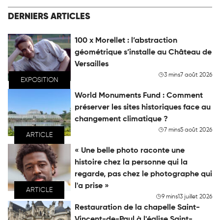
DERNIERS ARTICLES
100 x Morellet : l’abstraction
géométrique s’installe au Château de
Versailles
3 mins
7 août 2026
EXPOSITION
World Monuments Fund : Comment
préserver les sites historiques face au
changement climatique ?
7 mins
5 août 2026
ARTICLE
« Une belle photo raconte une
histoire chez la personne qui la
regarde, pas chez le photographe qui
l'a prise »
ARTICLE
9 mins
13 juillet 2026
Restauration de la chapelle Saint-
Vincent-de-Paul à l'église Saint-