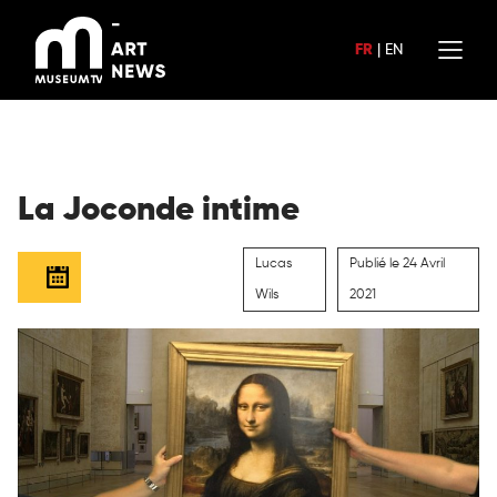
Aller
au
FR
|
EN
contenu
La Joconde intime
Lucas
Publié le 24 Avril
Wils
2021