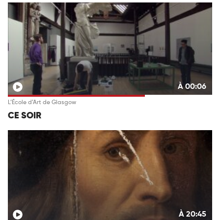
À 00:06
L’École d’Art de Glasgow
CE SOIR
À 20:45