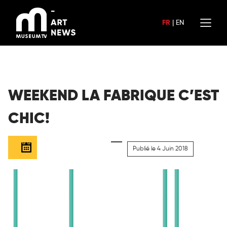
Aller
au
FR
|
EN
contenu
WEEKEND LA FABRIQUE C’EST
CHIC!
Publié le 4 Juin 2018