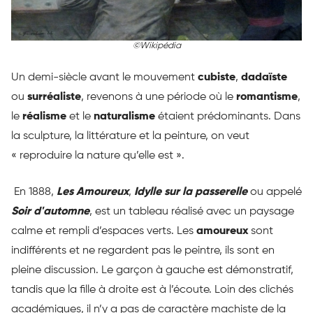
©Wikipédia
Un demi-siècle avant le mouvement
cubiste
,
dadaïste
ou
surréaliste
, revenons à une période où le
romantisme
,
le
réalisme
et le
naturalisme
étaient prédominants. Dans
la sculpture, la littérature et la peinture, on veut
« reproduire la nature qu’elle est ».
En 1888,
Les Amoureux
,
Idylle sur la passerelle
ou appelé
Soir d'automne
, est un tableau réalisé avec un paysage
calme et rempli d’espaces verts. Les
amoureux
sont
indifférents et ne regardent pas le peintre, ils sont en
pleine discussion. Le garçon à gauche est démonstratif,
tandis que la fille à droite est à l’écoute. Loin des clichés
académiques, il n’y a pas de caractère machiste de la