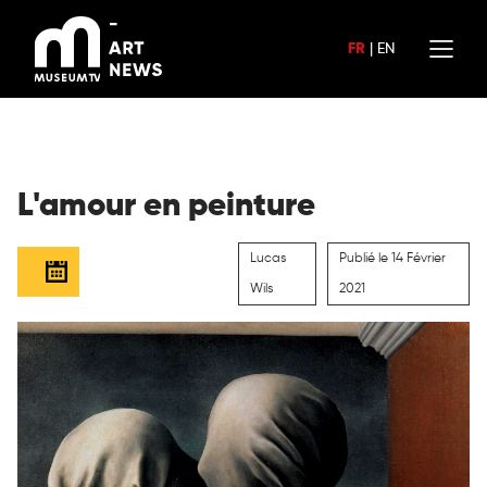
Aller
au
FR
|
EN
contenu
L'amour en peinture
Lucas
Publié le 14 Février
Wils
2021