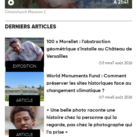
À 21:41
Christchurch Mansion 2
DERNIERS ARTICLES
100 x Morellet : l’abstraction
géométrique s’installe au Château de
Versailles
3 mins
7 août 2026
EXPOSITION
World Monuments Fund : Comment
préserver les sites historiques face au
changement climatique ?
7 mins
5 août 2026
ARTICLE
« Une belle photo raconte une
histoire chez la personne qui la
regarde, pas chez le photographe qui
l'a prise »
ARTICLE