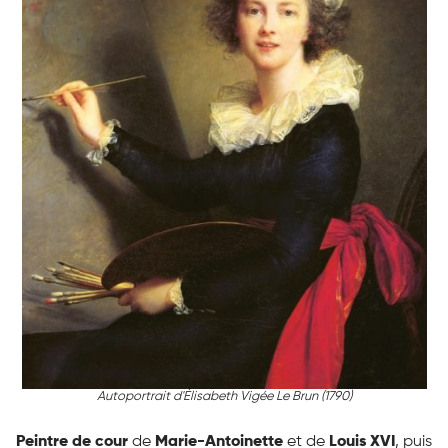
Autoportrait d'Élisabeth Vigée Le Brun (1790)
Peintre de cour
de
Marie-Antoinette
et de
Louis XVI
, puis