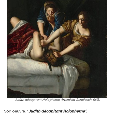
Judith décapitant Holopherne
, Artemisia Gentileschi (1615)
Son oeuvre, “
Judith décapitant Holopherne
”,