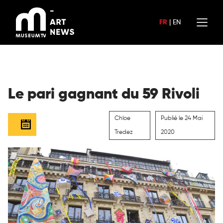
Aller
au
FR
|
EN
contenu
Le pari gagnant du 59 Rivoli
Chloe
Publié le 24 Mai
Tredez
2020