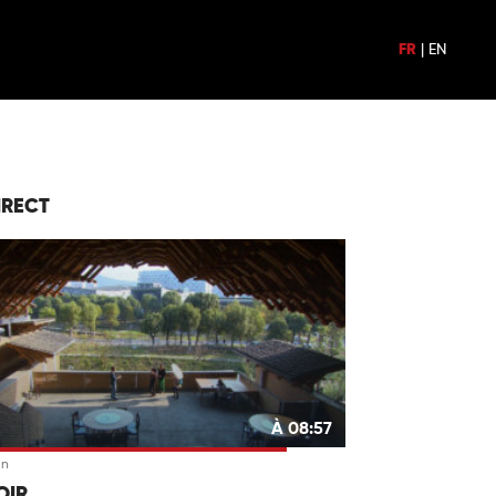
FR
|
EN
IRECT
À 08:57
an
OIR