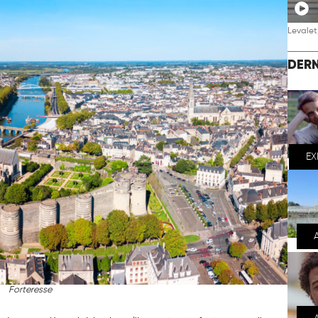
Levalet,
DERN
EX
Forteresse