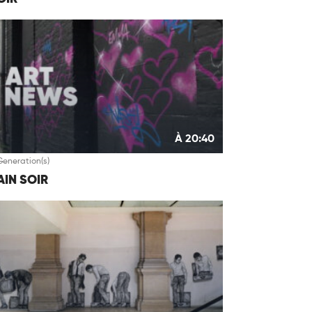
À 20:40
Generation(s)
IN SOIR