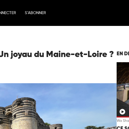
NNECTER
S’ABONNER
Un joyau du Maine-et-Loire ?
EN D
Wa Sh
CE S