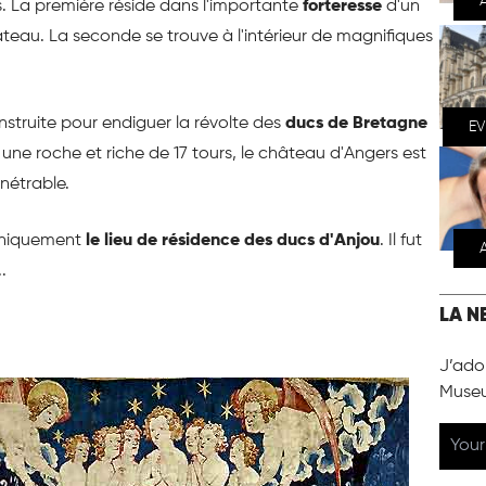
s. La première réside dans l'importante
forteresse
d'un
teau. La seconde se trouve à l'intérieur de magnifiques
nstruite pour endiguer la révolte des
ducs de Bretagne
E
 une roche et riche de 17 tours, le château d'Angers est
nétrable.
uniquement
le lieu de résidence des ducs d'Anjou
. Il fut
.
LA N
J’ador
Muse