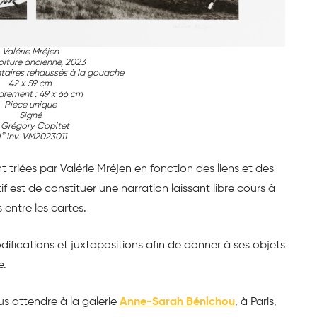
Valérie Mréjen
oiture ancienne, 2023
taires rehaussés à la gouache
42 x 59 cm
rement : 49 x 66 cm
Pièce unique
Signé
 Grégory Copitet
° Inv. VM2023011
 triées par Valérie Mréjen en fonction des liens et des
f est de constituer une narration laissant libre cours à
 entre les cartes.
ifications et juxtapositions afin de donner à ses objets
e.
us attendre à la galerie
Anne-Sarah Bénichou
, à Paris,