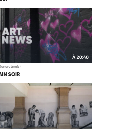
À 20:40
Generation(s)
IN SOIR