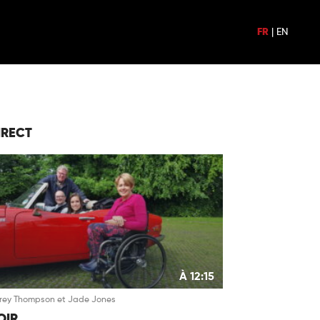
FR
|
EN
IRECT
À 12:15
Grey Thompson et Jade Jones
OIR