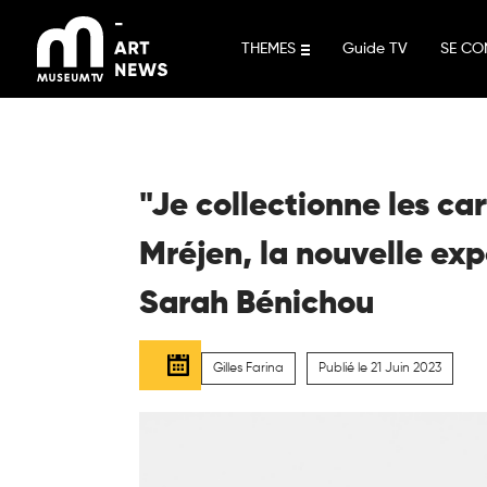
Aller
au
THEMES
Guide TV
SE CO
contenu
"Je collectionne les ca
Mréjen, la nouvelle exp
Sarah Bénichou
Gilles Farina
Publié le 21 Juin 2023