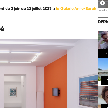
t du 3 juin au 22 juillet 2023
à
la Galerie Anne-Sarah
Levalet,
DERN
té
EX