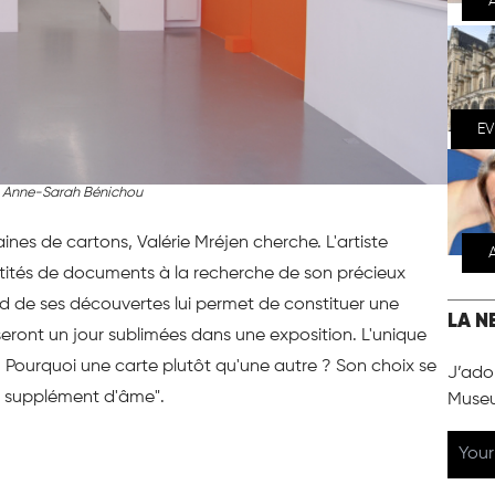
E
e Anne-Sarah Bénichou
nes de cartons, Valérie Mréjen cherche. L'artiste
ntités de documents à la recherche de son précieux
ard de ses découvertes lui permet de constituer une
LA N
 seront un jour sublimées dans une exposition. L'unique
on. Pourquoi une carte plutôt qu'une autre ? Son choix se
J’ador
it supplément d'âme".
Muse