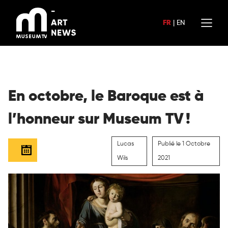
Aller
au
FR
|
EN
contenu
En octobre, le Baroque est à
l’honneur sur Museum TV !
Lucas
Publié le 1 Octobre
Wils
2021