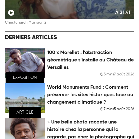
À 21:41
Christchurch Mansion 2
DERNIERS ARTICLES
100 x Morellet : l’abstraction
géométrique s’installe au Château de
Versailles
3 mins
7 août 2026
EXPOSITION
World Monuments Fund : Comment
préserver les sites historiques face au
changement climatique ?
7 mins
5 août 2026
ARTICLE
« Une belle photo raconte une
histoire chez la personne qui la
regarde, pas chez le photographe qui