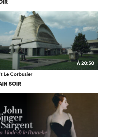
OIR
À 20:50
it Le Corbusier
IN SOIR