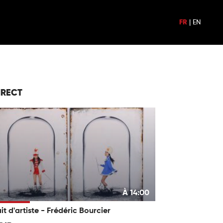
FR
|
EN
IRECT
À 14:00
it d'artiste - Frédéric Bourcier