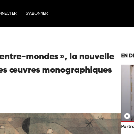
NNECTER
S’ABONNER
 entre-mondes », la nouvelle
EN D
 les œuvres monographiques
Portra