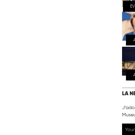
E
LA N
J’ador
Muse