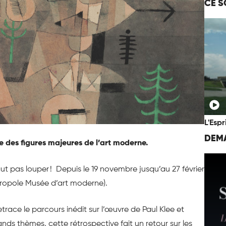
CE S
L'Espr
DEMA
 des figures majeures de l’art moderne.
faut pas louper ! Depuis le 19 novembre jusqu’au 27 février
étropole Musée d’art moderne).
race le parcours inédit sur l’œuvre de Paul Klee et
ands thèmes, cette rétrospective fait un retour sur les