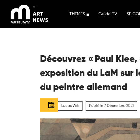
Aller
au
THEMES
Guide TV
SE CO
contenu
Découvrez « Paul Klee,
exposition du LaM sur
du peintre allemand
Lucas Wils
Publié le 7 Décembre 2021