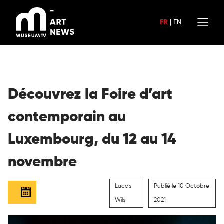
Aller
au
FR
|
EN
contenu
Découvrez la Foire d’art
contemporain au
Luxembourg, du 12 au 14
novembre
Lucas
Publié le 10 Octobre
Wils
2021