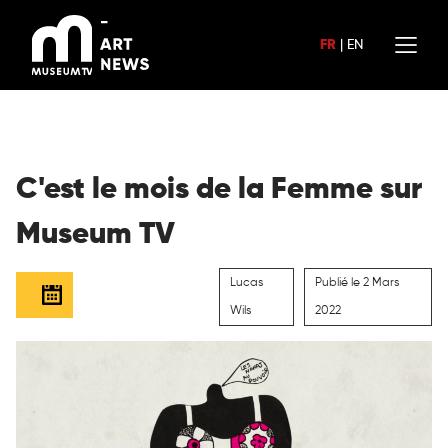
Aller
au
FR
|
EN
contenu
C'est le mois de la Femme sur
Museum TV
Lucas
Publié le 2 Mars
Wils
2022