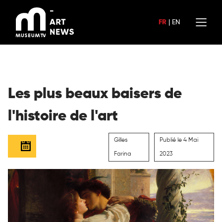
Aller
au
FR
|
EN
contenu
Les plus beaux baisers de
l'histoire de l'art
Gilles
Publié le 4 Mai
Farina
2023