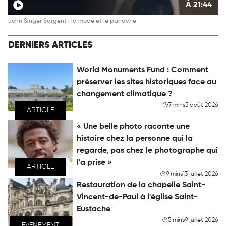
À 21:44
John Singer Sargent : la mode et le panache
DERNIERS ARTICLES
World Monuments Fund : Comment
préserver les sites historiques face au
changement climatique ?
7 mins
5 août 2026
ARTICLE
« Une belle photo raconte une
histoire chez la personne qui la
regarde, pas chez le photographe qui
l'a prise »
ARTICLE
9 mins
13 juillet 2026
Restauration de la chapelle Saint-
Vincent-de-Paul à l'église Saint-
Eustache
5 mins
9 juillet 2026
EVENEMENT