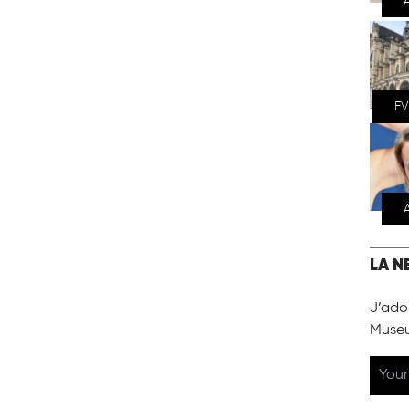
E
LA N
J’ador
Muse