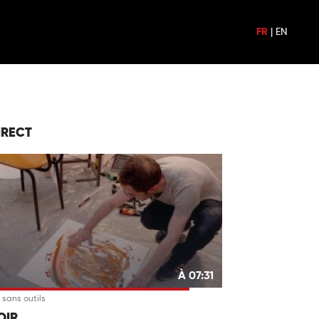
FR
|
EN
IRECT
À 07:31
 sans outils
OIR