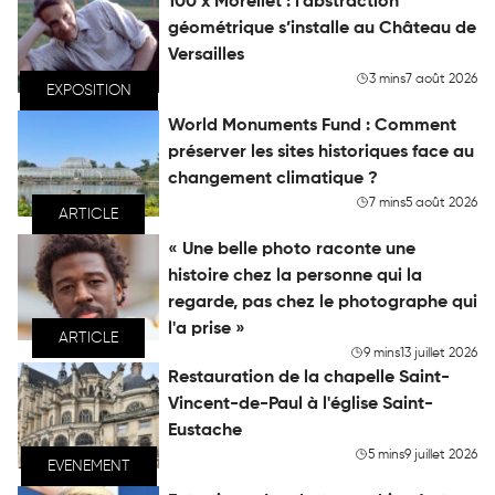
100 x Morellet : l’abstraction
géométrique s’installe au Château de
Versailles
3 mins
7 août 2026
EXPOSITION
World Monuments Fund : Comment
préserver les sites historiques face au
changement climatique ?
7 mins
5 août 2026
ARTICLE
« Une belle photo raconte une
histoire chez la personne qui la
regarde, pas chez le photographe qui
l'a prise »
ARTICLE
9 mins
13 juillet 2026
Restauration de la chapelle Saint-
Vincent-de-Paul à l'église Saint-
Eustache
5 mins
9 juillet 2026
EVENEMENT