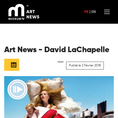
Aller
au
FR
|
EN
contenu
Art News - David LaChapelle
Publié le 2 Février 2018