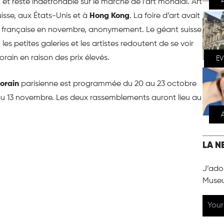
et reste indétrônable sur le marché de l’art mondial. Art
isse, aux États-Unis et à
Hong Kong
. La foire d’art avait
 française en novembre, anonymement. Le géant suisse
, les petites galeries et les artistes redoutent de se voir
rain en raison des prix élevés.
E
porain
parisienne est programmée du 20 au 23 octobre
 au 13 novembre. Les deux rassemblements auront lieu au
LA N
J’ador
Muse