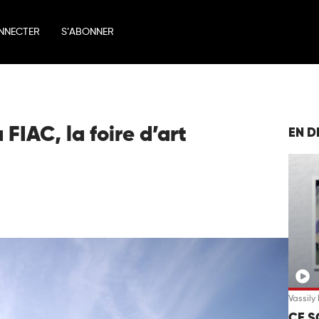
NNECTER
S’ABONNER
FIAC, la foire d’art
EN D
Vassily
CE S