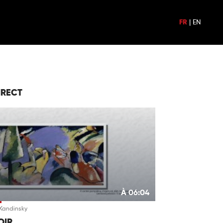
FR
|
EN
IRECT
À 06:04
 Kandinsky
OIR