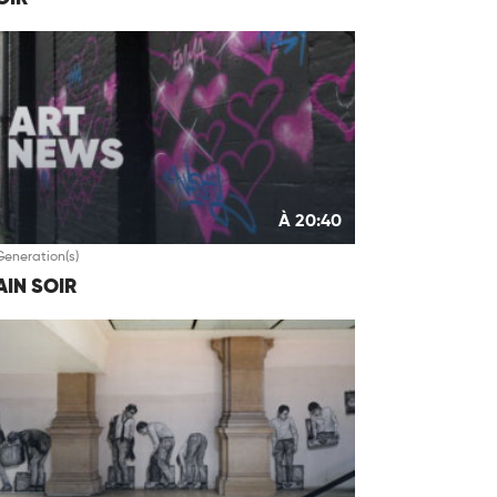
À 20:40
Generation(s)
IN SOIR