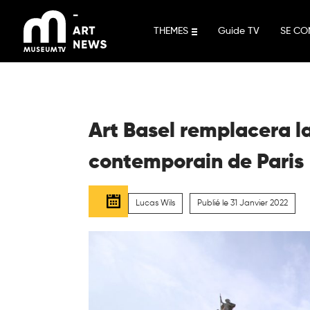
Aller
au
THEMES
Guide TV
SE CO
contenu
Art Basel remplacera la 
contemporain de Paris
Lucas Wils
Publié le 31 Janvier 2022