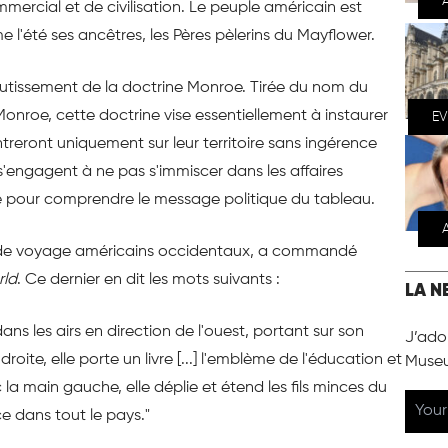
mercial et de civilisation. Le peuple américain est
e l'été ses ancêtres, les Pères pèlerins du Mayflower.
tissement de la doctrine Monroe. Tirée du nom du
nroe, cette doctrine vise essentiellement à instaurer
E
ntreront uniquement sur leur territoire sans ingérence
s'engagent à ne pas s'immiscer dans les affaires
e pour comprendre le message politique du tableau.
es de voyage américains occidentaux, a commandé
rld
. Ce dernier en dit les mots suivants :
LA N
 dans les airs en direction de l'ouest, portant sur son
J’ador
 droite, elle porte un livre [...] l'emblème de l'éducation et
Muse
ec la main gauche, elle déplie et étend les fils minces du
nce dans tout le pays."