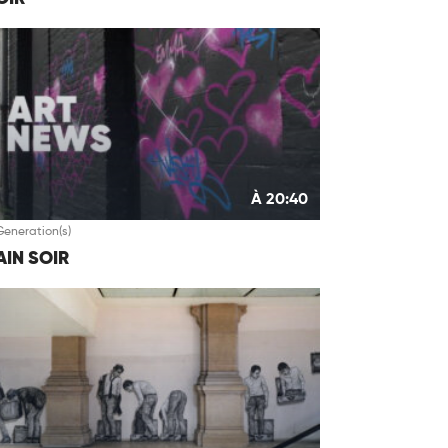
À 20:40
Generation(s)
IN SOIR