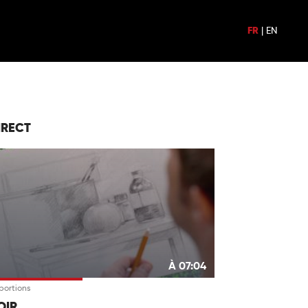
FR
|
EN
IRECT
À 07:04
portions
OIR