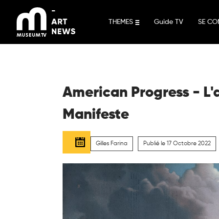
Aller
au
THEMES
Guide TV
SE CO
contenu
American Progress - L'a
Manifeste
Gilles Farina
Publié le 17 Octobre 2022