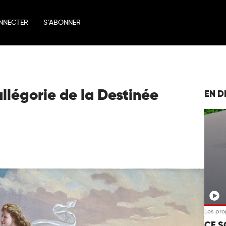
NNECTER
S’ABONNER
llégorie de la Destinée
EN D
Les pro
CE S