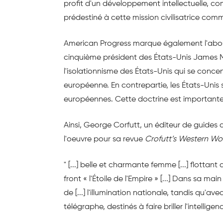
profit d'un développement intellectuelle, com
prédestiné à cette mission civilisatrice comm
American Progress marque également l'abou
cinquième président des États-Unis James Mo
l'isolationnisme des États-Unis qui se conce
européenne. En contrepartie, les États-Unis 
européennes. Cette doctrine est important
Ainsi, George Corfutt, un éditeur de guid
l'oeuvre pour sa revue
Crofutt’s Western Wo
" [...] belle et charmante femme [...] flottant
front « l'Étoile de l'Empire » [...] Dans sa main
de [...] l'illumination nationale, tandis qu'av
télégraphe, destinés à faire briller l'intellige