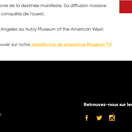
ie de la destinée manifeste. Sa diffusion massive
a conquête de l'ouest.
os Angeles au Autry Museum of the American West.
ouver sur notre
plateforme de streaming Museum TV
Retrouvez-nous sur le
?