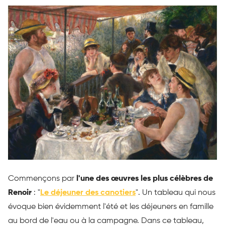
Commençons par
l'une des œuvres les plus célèbres de
Renoir
: "
Le déjeuner des canotiers
". Un tableau qui nous
évoque bien évidemment l'été et les déjeuners en famille
au bord de l'eau ou à la campagne. Dans ce tableau,