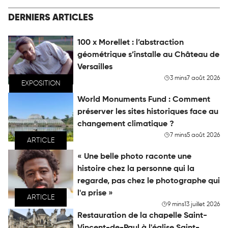
DERNIERS ARTICLES
100 x Morellet : l’abstraction
géométrique s’installe au Château de
Versailles
3 mins
7 août 2026
EXPOSITION
World Monuments Fund : Comment
préserver les sites historiques face au
changement climatique ?
7 mins
5 août 2026
ARTICLE
« Une belle photo raconte une
histoire chez la personne qui la
regarde, pas chez le photographe qui
l'a prise »
ARTICLE
9 mins
13 juillet 2026
Restauration de la chapelle Saint-
Vincent-de-Paul à l'église Saint-