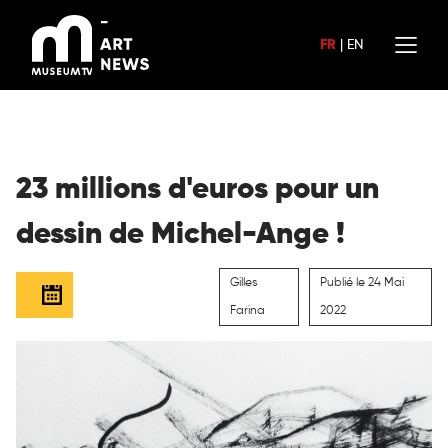
Aller
au
FR
|
EN
contenu
23 millions d'euros pour un
dessin de Michel-Ange !
Gilles
Publié le 24 Mai
Farina
2022