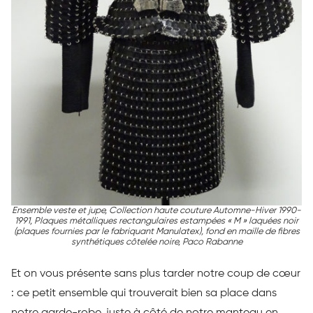
Ensemble veste et jupe, Collection haute couture Automne-Hiver 1990-
1991, Plaques métalliques rectangulaires estampées « M » laquées noir
(plaques fournies par le fabriquant Manulatex), fond en maille de fibres
synthétiques côtelée noire, Paco Rabanne
Et on vous présente sans plus tarder notre coup de cœur
: ce petit ensemble qui trouverait bien sa place dans
notre garde-robe, juste à côté de notre manteau en