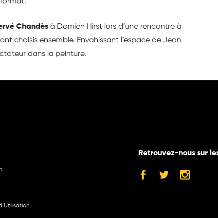
 format.
ervé Chandès
à Damien Hirst lors d’une rencontre à
s ont choisis ensemble. Envahissant l’espace de Jean
ctateur dans la peinture.
Retrouvez-nous sur le
?
’Utilisation