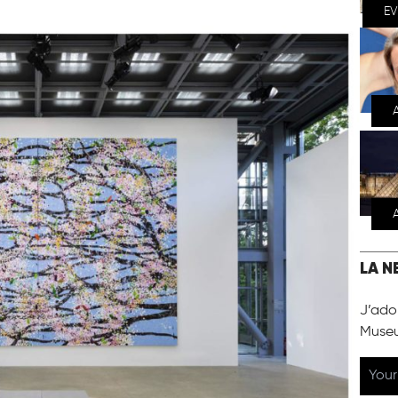
E
LA N
J’ador
Muse