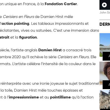
on unique en France, à la
Fondation Cartier
.
John Si
ie
Cerisiers en Fleurs
de Damien Hirst mêle
’
action painting
. Les tableaux impressionnants et
DERN
éclatantes, vives ou saturées. C’est une immersion dans
strait
et la
figuration
.
iècle, l’artiste anglais
Damien Hirst
a consacré trois
vembre 2020 qu’il achève la série
Cerisiers en Fleurs
. Elle
mats. L’artiste célèbre l’intensité de la couleur dans le
) réinterprète avec une ironie joyeuse le sujet traditionnel
r la toile, Damien Hirst mêle touches épaisses et
t à l’
impressionnisme
et au
pointillisme
qu’à l’action