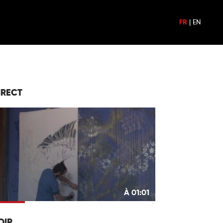
FR
|
EN
IRECT
À 01:01
OIR