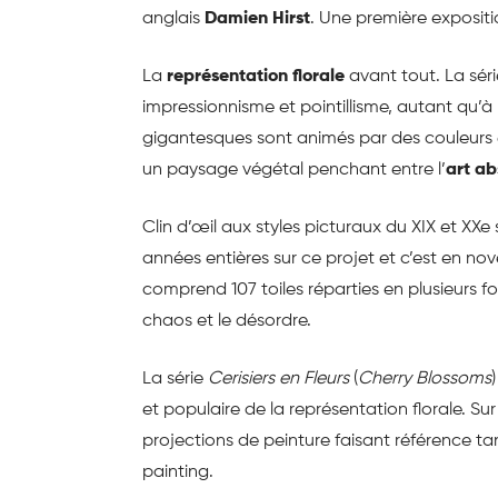
anglais
Damien Hirst
. Une première expositi
La
représentation florale
avant tout. La sér
impressionnisme et pointillisme, autant qu’à l
gigantesques sont animés par des couleurs 
un paysage végétal penchant entre l’
art ab
Clin d’œil aux styles picturaux du XIX et XXe s
années entières sur ce projet et c’est en no
comprend 107 toiles réparties en plusieurs for
chaos et le désordre.
La série
Cerisiers en Fleurs
(
Cherry Blossoms
et populaire de la représentation florale. Su
projections de peinture faisant référence tan
painting.