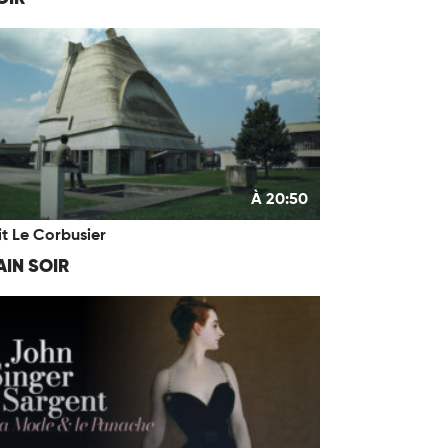
À 20:50
it Le Corbusier
IN SOIR