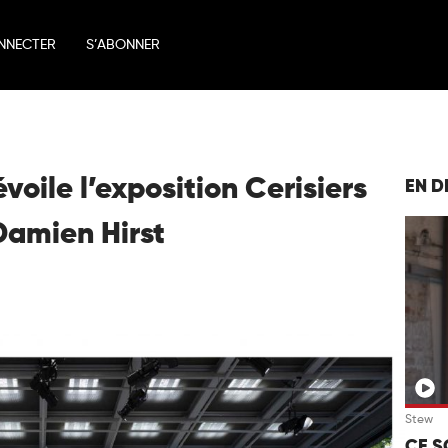
NNECTER
S’ABONNER
voile l’exposition Cerisiers
EN D
 Damien Hirst
Stew
CE S