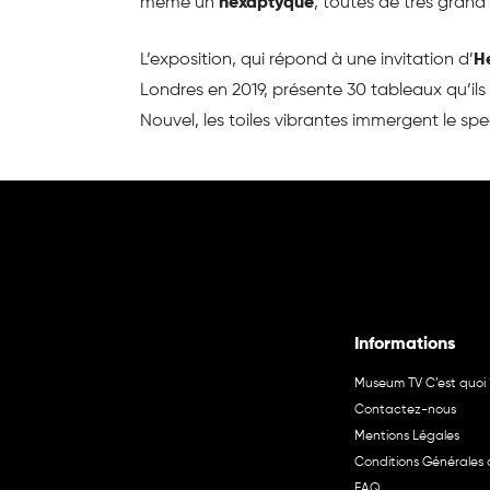
même un
hexaptyque
, toutes de très grand
L’exposition, qui répond à une invitation d’
H
Londres en 2019, présente 30 tableaux qu’il
Nouvel, les toiles vibrantes immergent le spe
Informations
Museum TV C’est quoi 
Contactez-nous
Mentions Légales
Conditions Générales d
FAQ