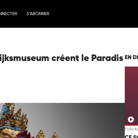
NNECTER
S’ABONNER
Rijksmuseum créent le Paradis
EN D
Frida K
CE S