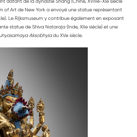
t datant de la dynastie Shang (Chine, XVIIIe-XIe siècle
um of Art de New York a envoyé une statue représentant
iècle). Le Rijksmuseum y contribue également en exposant
nte statue de Shiva Nataraja (Inde, XIIe siècle) et une
uhyasamaya Aksobhyia
du XVe siècle.