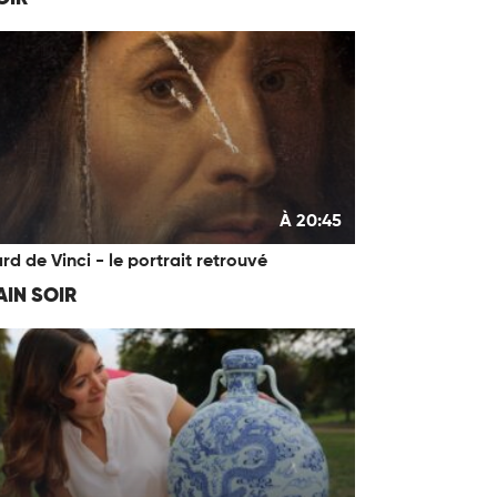
À 20:45
rd de Vinci - le portrait retrouvé
IN SOIR