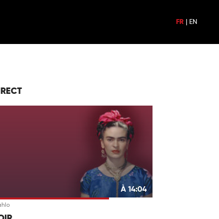
FR
|
EN
IRECT
À 14:04
ahlo
OIR