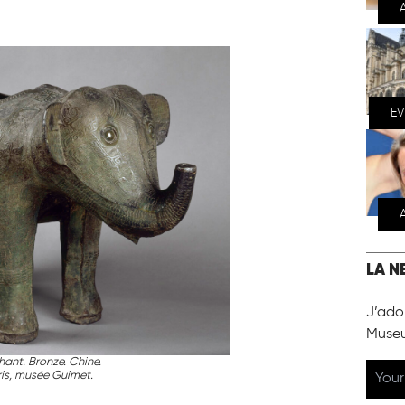
E
LA N
J’ador
Muse
hant. Bronze. Chine.
ris, musée Guimet
.