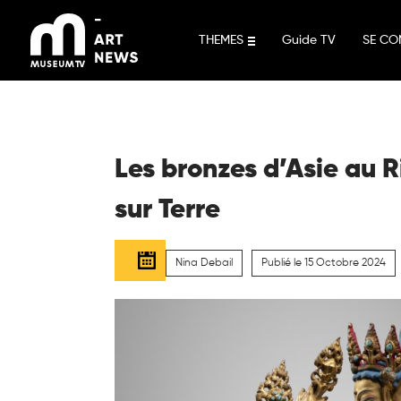
Aller
au
THEMES
Guide TV
SE CO
contenu
Les bronzes d’Asie au 
sur Terre
Nina Debail
Publié le 15 Octobre 2024