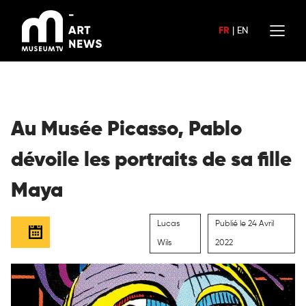
Aller
au
FR
|
EN
contenu
Au Musée Picasso, Pablo
dévoile les portraits de sa fille
Maya
Lucas
Publié le 24 Avril
Wils
2022