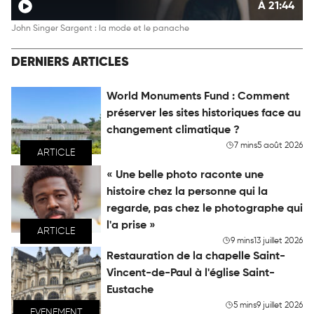
À 21:44
John Singer Sargent : la mode et le panache
DERNIERS ARTICLES
World Monuments Fund : Comment
préserver les sites historiques face au
changement climatique ?
7 mins
5 août 2026
ARTICLE
« Une belle photo raconte une
histoire chez la personne qui la
regarde, pas chez le photographe qui
l'a prise »
ARTICLE
9 mins
13 juillet 2026
Restauration de la chapelle Saint-
Vincent-de-Paul à l'église Saint-
Eustache
5 mins
9 juillet 2026
EVENEMENT