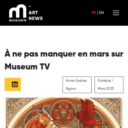
Aller
au
FR
|
EN
contenu
À ne pas manquer en mars sur
Museum TV
Anne-Sophie
Publié le 1
Ngara
Mars 2025