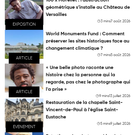
100 x Morellet : l’abstraction
géométrique s’installe au Château de
Versailles
3 mins
7 août 2026
EXPOSITION
World Monuments Fund : Comment
préserver les sites historiques face au
changement climatique ?
7 mins
5 août 2026
ARTICLE
« Une belle photo raconte une
histoire chez la personne qui la
regarde, pas chez le photographe qui
l'a prise »
ARTICLE
9 mins
13 juillet 2026
Restauration de la chapelle Saint-
Vincent-de-Paul à l'église Saint-
Eustache
5 mins
9 juillet 2026
EVENEMENT