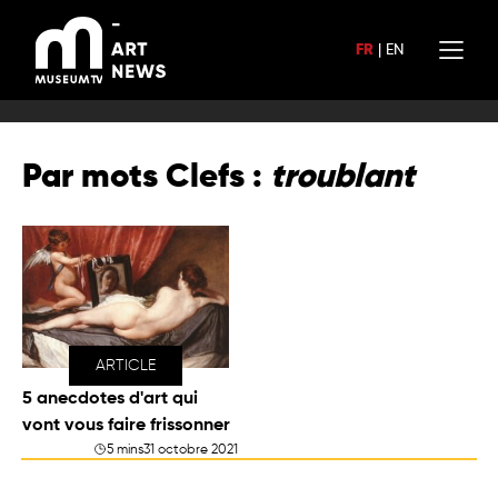
Aller
au
FR
|
EN
contenu
Par mots Clefs :
troublant
ARTICLE
5 anecdotes d'art qui
vont vous faire frissonner
5 mins
31 octobre 2021