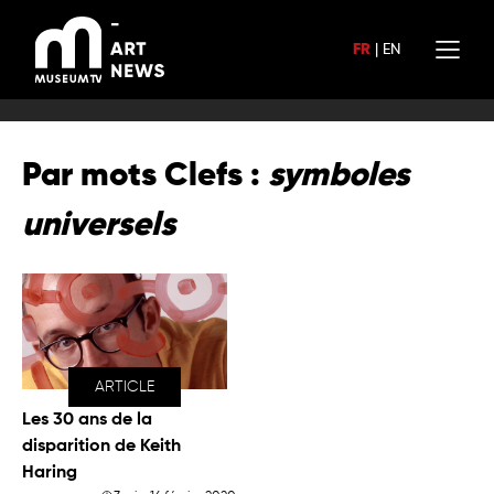
Aller
au
FR
|
EN
contenu
Par mots Clefs :
symboles
universels
ARTICLE
Les 30 ans de la
disparition de Keith
Haring