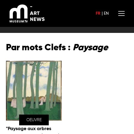
Aller
au
FR
|
EN
contenu
Par mots Clefs :
Paysage
OEUVRE
"Paysage aux arbres