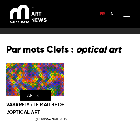
Aller
au
FR
|
EN
contenu
Par mots Clefs :
optical art
ARTISTE
VASARELY : LE MAITRE DE
L’OPTICAL ART
3 mins
4 avril 2019