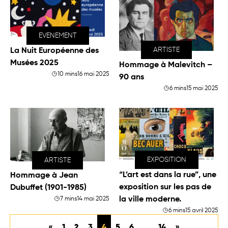
EVENEMENT
ARTISTE
La Nuit Européenne des
Musées 2025
Hommage à Malevitch –
10 mins
16 mai 2025
90 ans
6 mins
15 mai 2025
EXPOSITION
ARTISTE
“L’art est dans la rue”, une
Hommage à Jean
exposition sur les pas de
Dubuffet (1901-1985)
la ville moderne.
7 mins
14 mai 2025
6 mins
15 avril 2025
«
1
2
3
4
5
6
…
14
»