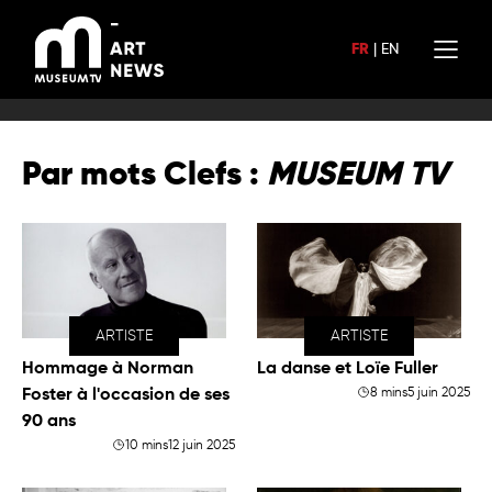
Aller
au
FR
|
EN
contenu
Par mots Clefs :
MUSEUM TV
ARTISTE
ARTISTE
Hommage à Norman
La danse et Loïe Fuller
Foster à l'occasion de ses
8 mins
5 juin 2025
90 ans
10 mins
12 juin 2025