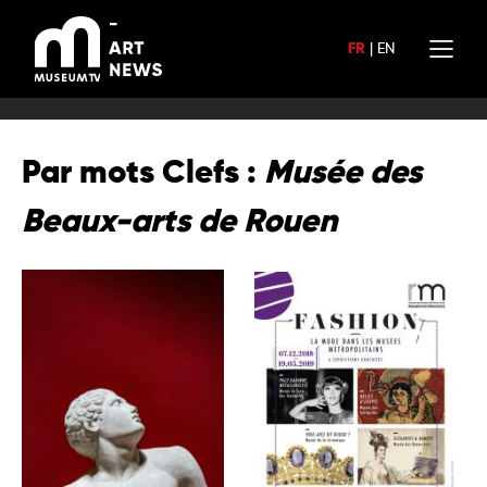
Aller
au
FR
|
EN
contenu
Par mots Clefs :
Musée des
Beaux-arts de Rouen