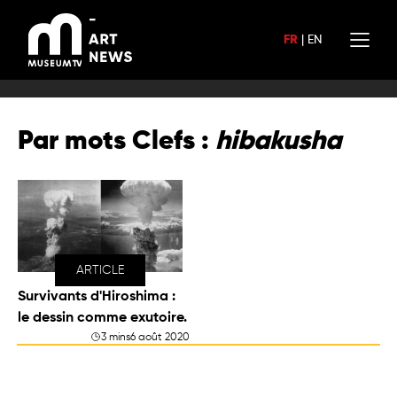
Aller
au
FR
|
EN
contenu
Par mots Clefs :
hibakusha
ARTICLE
Survivants d'Hiroshima :
le dessin comme exutoire.
3 mins
6 août 2020