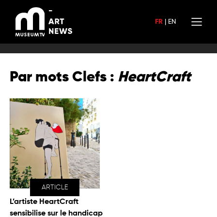
Aller
au
FR
|
EN
contenu
Par mots Clefs :
HeartCraft
ARTICLE
L’artiste HeartCraft
sensibilise sur le handicap