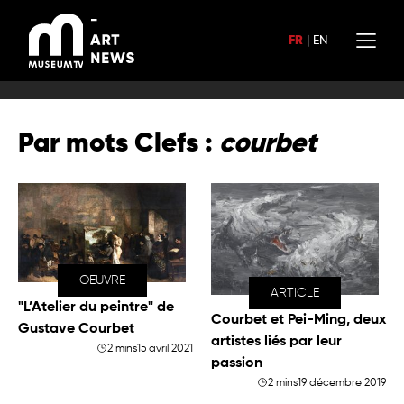
Aller
au
FR
|
EN
contenu
Par mots Clefs :
courbet
OEUVRE
ARTICLE
"L’Atelier du peintre" de
Courbet et Pei-Ming, deux
Gustave Courbet
artistes liés par leur
2 mins
15 avril 2021
passion
2 mins
19 décembre 2019