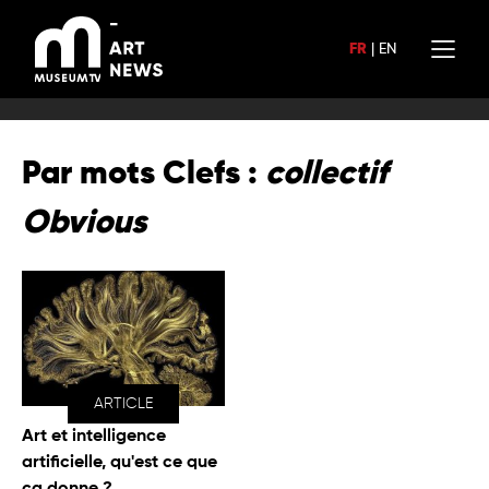
Aller
au
FR
|
EN
contenu
Par mots Clefs :
collectif
Obvious
ARTICLE
Art et intelligence
artificielle, qu'est ce que