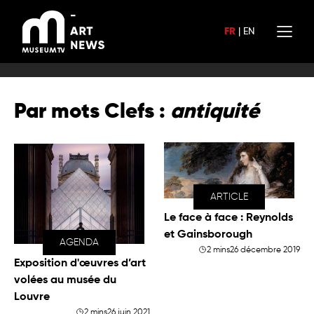
Aller
au
FR
|
EN
contenu
Par mots Clefs :
antiquité
ARTICLE
Le face à face : Reynolds
et Gainsborough
AGENDA
2 mins
26 décembre 2019
Exposition d'œuvres d’art
volées au musée du
Louvre
2 mins
26 juin 2021