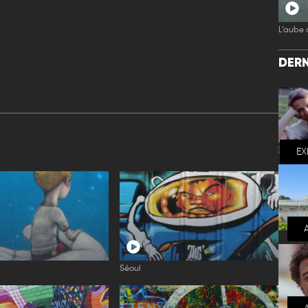
L’aube 
DERN
EX
Séoul