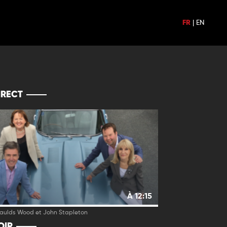
FR
|
EN
IRECT
À 12:15
Faulds Wood et John Stapleton
OIR