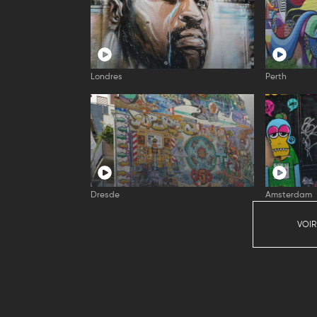
Londres
Perth
Dresde
Amsterdam
VOIR