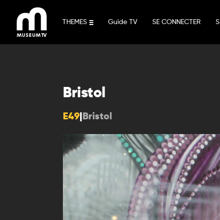
Aller
au
THEMES
Guide TV
SE CONNECTER
S
contenu
Bristol
E49
|
Bristol