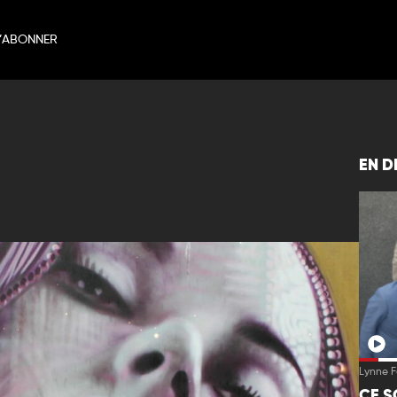
’ABONNER
EN D
Lynne 
CE S