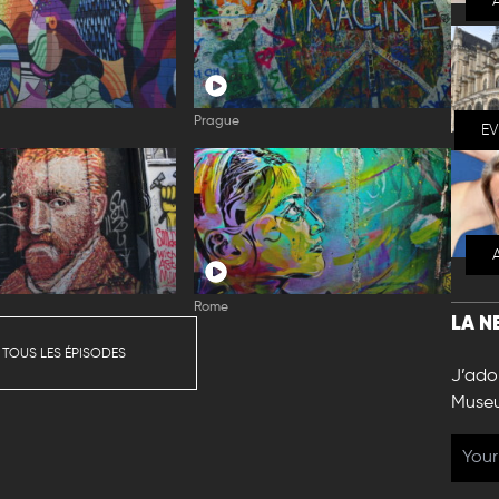
Prague
E
Rome
LA N
 TOUS LES ÉPISODES
J’ador
Muse