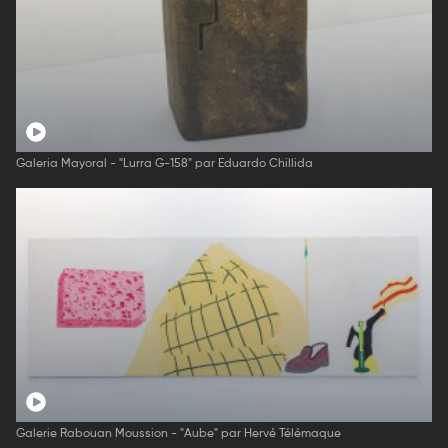
Galeria Mayoral - "Lurra G-158" par Eduardo Chillida
Galerie Rabouan Moussion - "Aube" par Hervé Télémaque