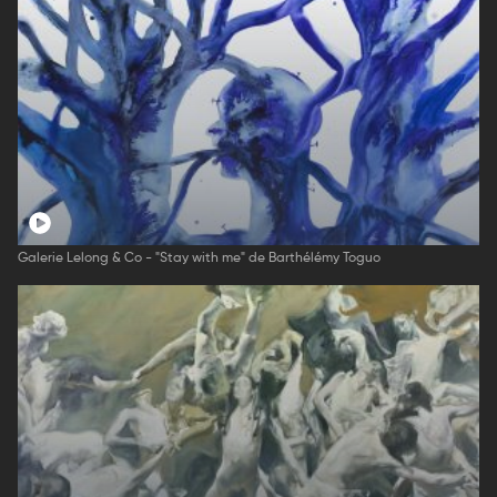
Galerie Lelong & Co - "Stay with me" de Barthélémy Toguo