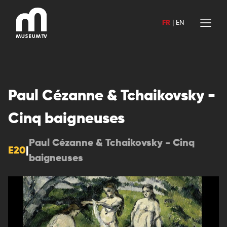
Aller
au
FR
|
EN
contenu
Paul Cézanne & Tchaikovsky -
Cinq baigneuses
Paul Cézanne & Tchaikovsky - Cinq
E20
|
baigneuses