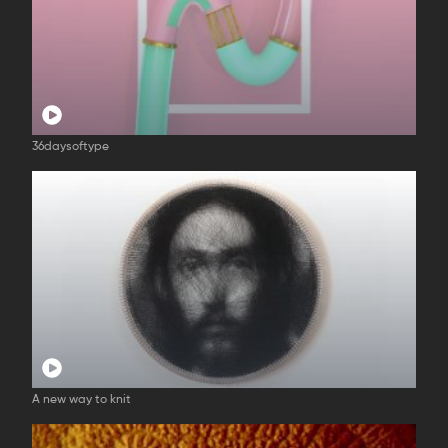
36daysoftype
A new way to knit