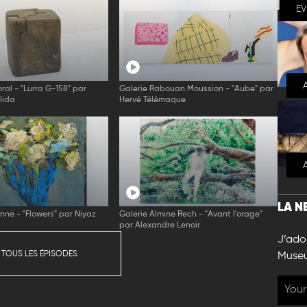
E
ral - "Lurra G-158" par
Galerie Rabouan Moussion - "Aube" par
lida
Hervé Télémaque
LA N
enne - "Flowers" par Niyaz
Galerie Almine Rech - "Avant l'orage"
par Alexandre Lenoir
J’ador
 TOUS LES ÉPISODES
Muse