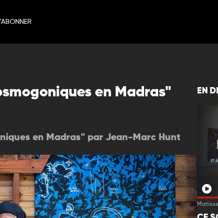
’ABONNER
 Cosmogoniques en Madras"
EN D
oniques en Madras" par Jean-Marc Hunt
Matiss
CE S