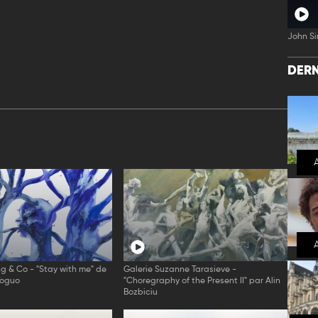
John Si
DERN
ng & Co - "Stay with me" de
Galerie Suzanne Tarasieve -
Toguo
"Choregraphy of the Present II" par Alin
Bozbiciu