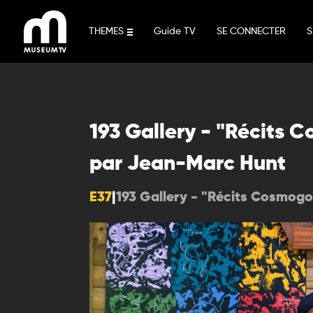
Aller
au
THEMES
Guide TV
SE CONNECTER
S
contenu
193 Gallery - "Récits
par Jean-Marc Hunt
E37
|
193 Gallery - "Récits Cosmog