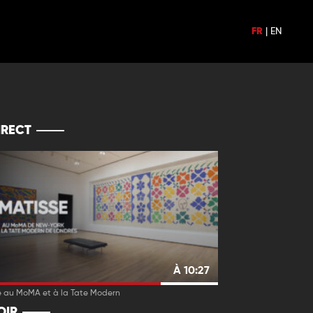
FR
|
EN
IRECT
À 10:27
e au MoMA et à la Tate Modern
OIR