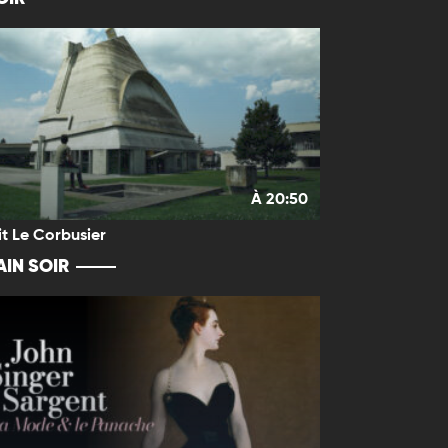
À 20:50
it Le Corbusier
IN SOIR