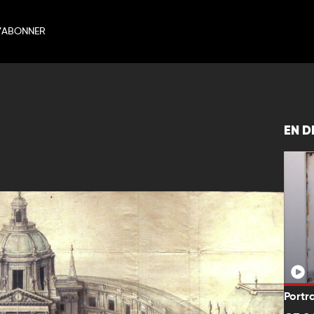
’ABONNER
EN D
Portra