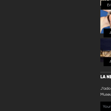
E
LA N
J’ador
Muse