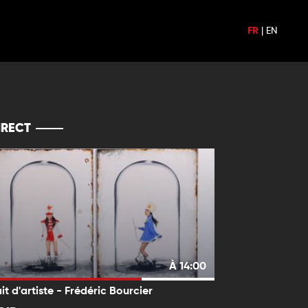
FR
|
EN
IRECT
À 14:00
it d'artiste - Frédéric Bourcier