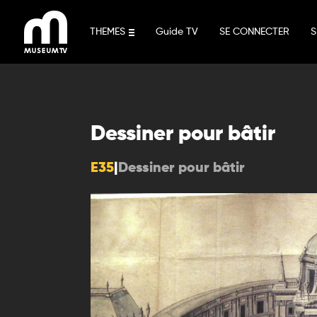
Aller
au
THEMES
Guide TV
SE CONNECTER
S
contenu
Dessiner pour bâtir
E35
|
Dessiner pour bâtir