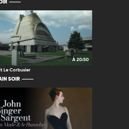
OIR
À 20:50
it Le Corbusier
IN SOIR