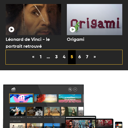
Léonard de Vinci - le
Origami
portrait retrouvé
«
1
…
3
4
5
6
7
»