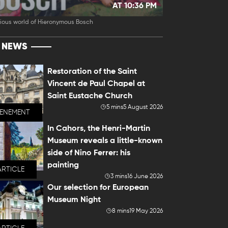
AT 10:36 PM
ious world of Hieronymous Bosch
T NEWS
Restoration of the Saint
Vincent de Paul Chapel at
Saint Eustache Church
5 mins
5 August 2026
VENEMENT
In Cahors, the Henri-Martin
Museum reveals a little-known
side of Nino Ferrer: his
painting
ARTICLE
3 mins
16 June 2026
Our selection for European
Museum Night
8 mins
19 May 2026