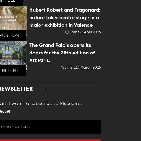
ARTICLE
Hubert Robert and Fragonard:
nature takes centre stage in a
major exhibition in Valence
7 mins
23 April 2026
POSITION
The Grand Palais opens its
doors for the 28th edition of
Art Paris.
6 mins
20 March 2026
VENEMENT
NEWSLETTER
 art, I want to subscribe to Museum's
etter