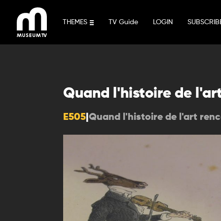
Skip
to
THEMES
TV Guide
LOGIN
SUBSCRIB
content
Quand l'histoire de l'a
E505
|
Quand l'histoire de l'art re