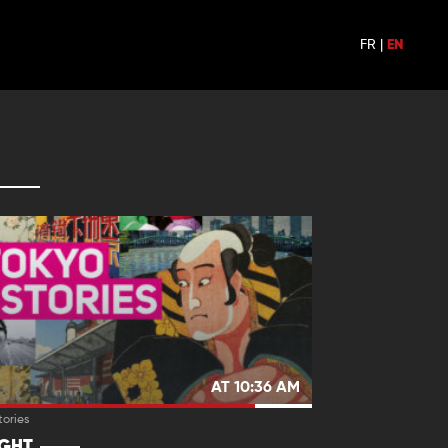
FR
|
EN
AT 10:36 AM
tories
IGHT