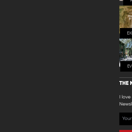
EX
E
THE 
I love
Newsl