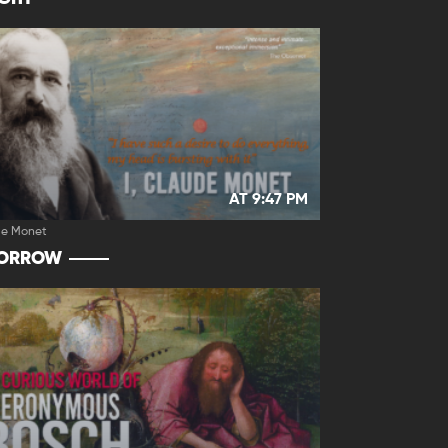
AT 9:47 PM
de Monet
ORROW