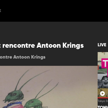
E
rt rencontre Antoon Krings
LIVE
ncontre Antoon Krings
Tokyo S
TON