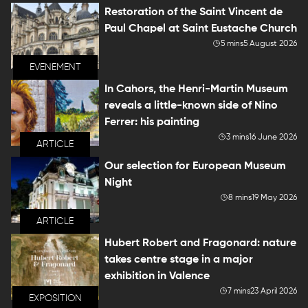
Restoration of the Saint Vincent de
Paul Chapel at Saint Eustache Church
5 mins
5 August 2026
EVENEMENT
In Cahors, the Henri-Martin Museum
reveals a little-known side of Nino
Ferrer: his painting
3 mins
16 June 2026
ARTICLE
Our selection for European Museum
Night
8 mins
19 May 2026
ARTICLE
Hubert Robert and Fragonard: nature
takes centre stage in a major
exhibition in Valence
7 mins
23 April 2026
EXPOSITION