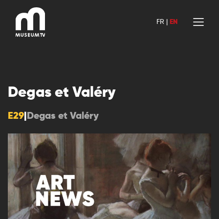
Skip
to
FR
|
EN
content
Degas et Valéry
E29
|
Degas et Valéry